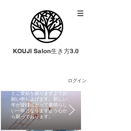
りません。精神と科学の融
合をテーマに、様々な時事
ネタを深く分析し、読者の
皆様が未来に役立てること
ができるレポートを提供す
ることです。資本主義に偏
ることなく、経済、文化、
社会の様々な側面から「第
KOUJI Salon生き方3.0
三の文明」を構築する方針
を盛り込んでまいります。
新年の門出と共に、心機一
転、私たちはこの新しいス
ログイン
テージに挑戦してまいりま
す。皆様の変わらぬご支援
とご愛顧を賜りますようお
願い申し上げます。新しい
年が皆様にとって素晴らし
い一年となりますよう心か
ら願っております。