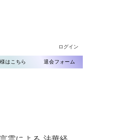
ログイン
員様はこちら
退会フォーム
 言霊による ​法華経