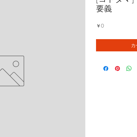
要義
価
￥0
格
カ