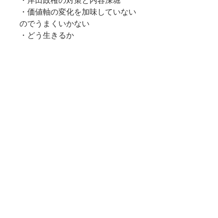
・岸田政権の対策と内容深堀
・価値軸の変化を加味していない
のでうまくいかない
・どう生きるか
――― AI生成要約 ―――

どう生きるか

世界と日本の市場動向・岸田政権
の対策と内容深堀・価値軸の変化
を加味して

時代の流れを言霊で捉え直したい
方へ
利用規約
特定商取法による表記