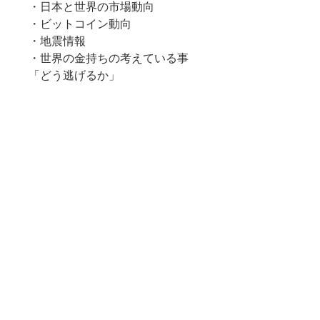
・日本と世界の市場動向
・ビットコイン動向
・地震情報
・世界の金持ちの考えている事
「どう逃げるか」
――― AI生成要約 ―――

世界の金持ちの考えている事「ど
う逃げるか」

時事・市場動向を入り口に言霊学
的視点で読み解く

時代の流れを言霊で捉え直したい
方へ
利用規約