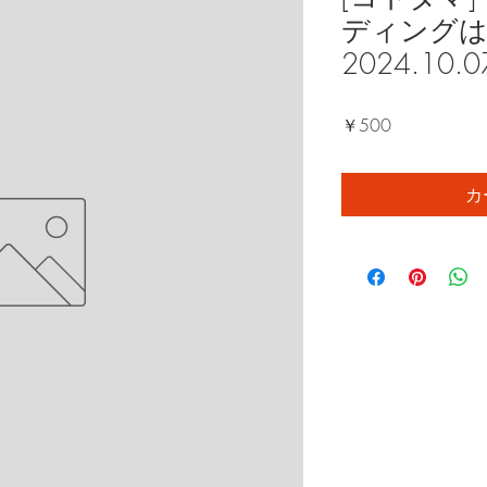
ディングは
2024.10
価
￥500
格
カ