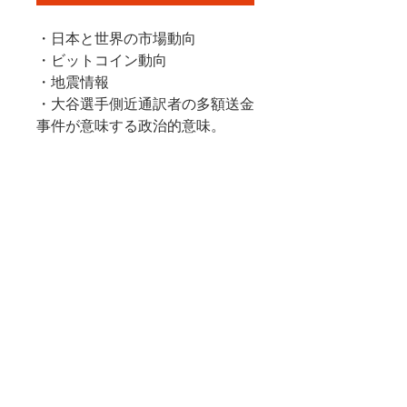
・日本と世界の市場動向
・ビットコイン動向
・地震情報
・大谷選手側近通訳者の多額送金
事件が意味する政治的意味。
――― AI生成要約 ―――

大谷選手側近通訳者の多額送金事
件が意味する政治的意味

時事・市場動向を入り口に言霊学
的視点で読み解く

時代の流れを言霊で捉え直したい
方へ