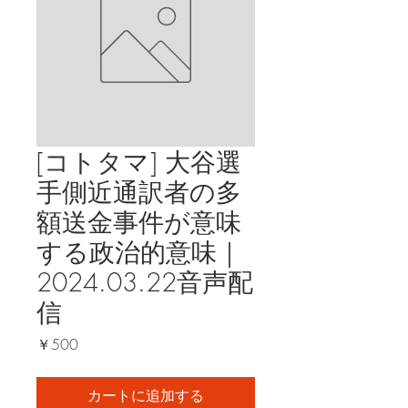
[コトタマ] 大谷選
手側近通訳者の多
額送金事件が意味
する政治的意味｜
2024.03.22音声配
信
価
￥500
格
カートに追加する